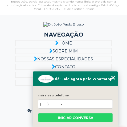
reprodução, parcial ou total, mesmo citando nossos links, é proibida sem a
autorização do autor. Crime de violação de direito autoral – artigo 184 do Código
Penal –
Lei 9610/98 - Lei de direitos autorais
.
NAVEGAÇÃO
HOME
SOBRE MIM
NOSSAS ESPECIALIDADES
CONTATO
CATEGORIAS
Olá! Fale agora pelo WhatsApp
MAPA DO SITE
CONTATO
Insira seu telefone
(48) 99901-6853
(48) 99901-6853
Rua Alameda Annita Hoepcke, 112 - Centro
Florianópolis - SC - CEP: 88010-120
INICIAR CONVERSA