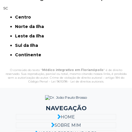
SC
Centro
Norte da Ilha
Leste da Ilha
Sul da Ilha
Continente
O conteúdo do texto "
Médico integrativo em Florianópolis
" é de direito
reservado. Sua reprodução, parcial ou total, mesmo citando nossos links, é proibida
sem a autorização do autor. Crime de violação de direito autoral – artigo 184 do
Código Penal –
Lei 9610/98 - Lei de direitos autorais
.
NAVEGAÇÃO
HOME
SOBRE MIM