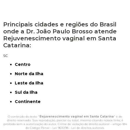
Principais cidades e regiões do Brasil
onde a Dr. João Paulo Brosso atende
Rejuvenescimento vaginal em Santa
Catarina:
SC
Centro
Norte da Ilha
Leste da Ilha
Sul da Ilha
Continente
O conteúdo do texto "
Rejuvenescimento vaginal em Santa Catarina
" é de
direito reservado. Sua reprodução, parcial ou total, mesmo citando nossos links, é
proibida sem a autorização do autor. Crime de violação de direito autoral – artigo 184
do Código Penal –
Lei 9610/98 - Lei de direitos autorais
.