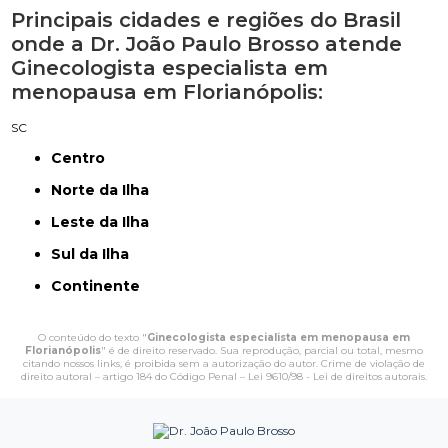
Principais cidades e regiões do Brasil
onde a Dr. João Paulo Brosso atende
Ginecologista especialista em
menopausa em Florianópolis:
SC
Centro
Norte da Ilha
Leste da Ilha
Sul da Ilha
Continente
O conteúdo do texto "
Ginecologista especialista em menopausa em
Florianópolis
" é de direito reservado. Sua reprodução, parcial ou total, mesmo
citando nossos links, é proibida sem a autorização do autor. Crime de violação de
direito autoral – artigo 184 do Código Penal –
Lei 9610/98 - Lei de direitos autorais
.